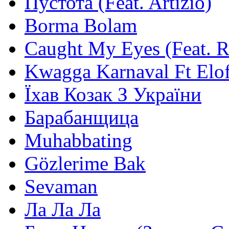
Пустота (Feat. Artizio)
Borma Bolam
Caught My Eyes (Feat. 
Kwagga Karnaval Ft Elof
Їхав Козак З України
Барабанщица
Muhabbating
Gözlerime Bak
Sevaman
Ла Ла Ла